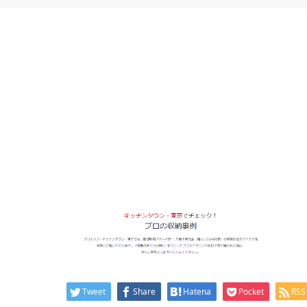
Tweet
Share
Hatena
Pocket
RSS