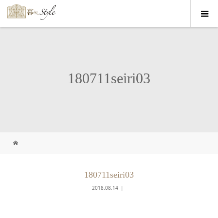
180711seiri03
180711seiri03
2018.08.14