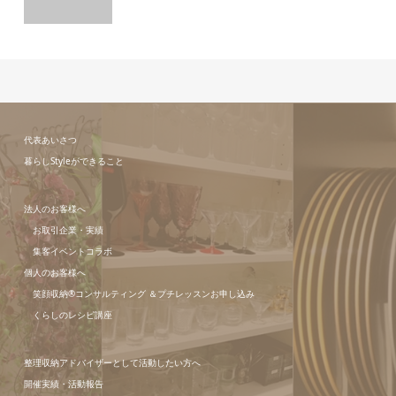
代表あいさつ
暮らしStyleができること
法人のお客様へ
お取引企業・実績
集客イベントコラボ
個人のお客様へ
笑顔収納®コンサルティング ＆プチレッスンお申し込み
くらしのレシピ講座
整理収納アドバイザーとして活動したい方へ
開催実績・活動報告