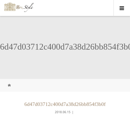
6d47d03712c400d7a38d26bb854f3b
6d47d03712c400d7a38d26bb854f3b0f
2018.06.15