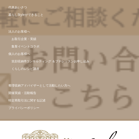
代表あいさつ
暮らしStyleができること
法人のお客様へ
お取引企業・実績
集客イベントコラボ
個人のお客様へ
笑顔収納®コンサルティング ＆プチレッスンお申し込み
くらしのレシピ講座
整理収納アドバイザーとして活動したい方へ
開催実績・活動報告
特定商取引法に関する記述
プライバシーポリシー