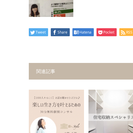
Tweet
Share
Hatena
Pocket
RSS
関連記事