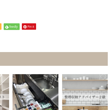
feedly
Pin it