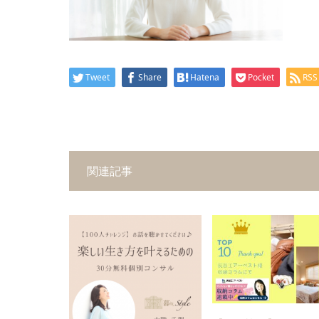
Tweet
Share
Hatena
Pocket
RSS
関連記事