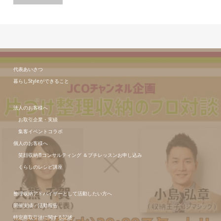
代表あいさつ
暮らしStyleができること
法人のお客様へ
お取引企業・実績
集客イベントコラボ
個人のお客様へ
笑顔収納®コンサルティング ＆プチレッスンお申し込み
くらしのレシピ講座
整理収納アドバイザーとして活動したい方へ
開催実績・活動報告
特定商取引法に関する記述