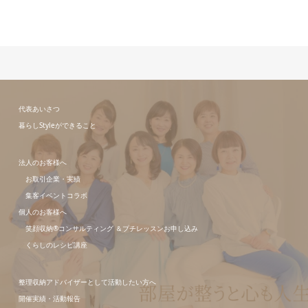
代表あいさつ
暮らしStyleができること
法人のお客様へ
お取引企業・実績
集客イベントコラボ
個人のお客様へ
笑顔収納®コンサルティング ＆プチレッスンお申し込み
くらしのレシピ講座
整理収納アドバイザーとして活動したい方へ
開催実績・活動報告